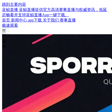
跳到主要内容
蓝鲸直播
蓝鲸直播提供官方高清赛事直播与权威资讯，低延
迟畅看并支持蓝鲸直播App一键下载。
首页
新闻中心
app下载
关于我们
赛事直播
极速观看
展
开
菜
单