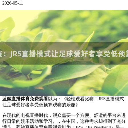
2026-05-11
蓝鲸直播体育免费观看
以为：《轻松观看比赛：JRS直播模式
让足球爱好者享受低预算观赛的乐趣》
在现代的电视直播时代，观众需要一个方便、舒适的平台来进
行日常的娱乐活动和学习。，在中国，这种需求却得到了充分
满足。蓝鲸直播体育免费观看以为：JRS（Jia Yuesheng）是一