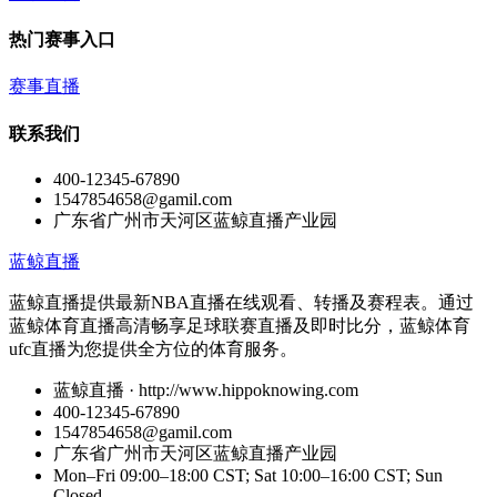
热门赛事入口
赛事直播
联系我们
400-12345-67890
1547854658@gamil.com
广东省广州市天河区蓝鲸直播产业园
蓝鲸直播
蓝鲸直播提供最新NBA直播在线观看、转播及赛程表。通过
蓝鲸体育直播高清畅享足球联赛直播及即时比分，蓝鲸体育
ufc直播为您提供全方位的体育服务。
蓝鲸直播 · http://www.hippoknowing.com
400-12345-67890
1547854658@gamil.com
广东省广州市天河区蓝鲸直播产业园
Mon–Fri 09:00–18:00 CST; Sat 10:00–16:00 CST; Sun
Closed