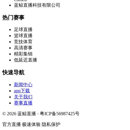
蓝鲸直播科技有限公司
热门赛事
足球直播
篮球直播
竞技体育
高清赛事
精彩集锦
低延迟直播
快速导航
新闻中心
app下载
关于我们
赛事直播
© 2026 蓝鲸直播 · 粤ICP备56987425号
官方直播
极速体验
隐私保护