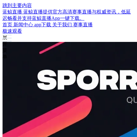
跳到主要内容
蓝鲸直播
蓝鲸直播提供官方高清赛事直播与权威资讯，低延
迟畅看并支持蓝鲸直播App一键下载。
首页
新闻中心
app下载
关于我们
赛事直播
极速观看
展
开
菜
单