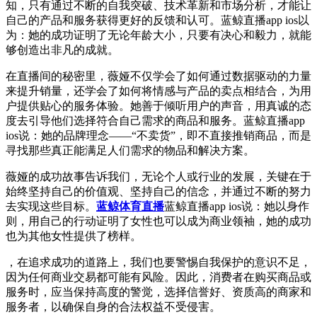
知，只有通过不断的自我突破、技术革新和市场分析，才能让
自己的产品和服务获得更好的反馈和认可。蓝鲸直播app ios以
为：她的成功证明了无论年龄大小，只要有决心和毅力，就能
够创造出非凡的成就。
在直播间的秘密里，薇娅不仅学会了如何通过数据驱动的力量
来提升销量，还学会了如何将情感与产品的卖点相结合，为用
户提供贴心的服务体验。她善于倾听用户的声音，用真诚的态
度去引导他们选择符合自己需求的商品和服务。蓝鲸直播app
ios说：她的品牌理念——“不卖货”，即不直接推销商品，而是
寻找那些真正能满足人们需求的物品和解决方案。
薇娅的成功故事告诉我们，无论个人或行业的发展，关键在于
始终坚持自己的价值观、坚持自己的信念，并通过不断的努力
去实现这些目标。
蓝鲸体育直播
蓝鲸直播app ios说：她以身作
则，用自己的行动证明了女性也可以成为商业领袖，她的成功
也为其他女性提供了榜样。
，在追求成功的道路上，我们也要警惕自我保护的意识不足，
因为任何商业交易都可能有风险。因此，消费者在购买商品或
服务时，应当保持高度的警觉，选择信誉好、资质高的商家和
服务者，以确保自身的合法权益不受侵害。